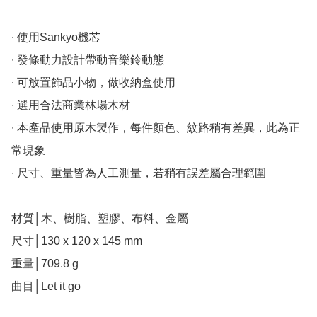
∙ 使用Sankyo機芯

∙ 發條動力設計帶動音樂鈴動態

∙ 可放置飾品小物，做收納盒使用

∙ 選用合法商業林場木材

∙ 本產品使用原木製作，每件顏色、紋路稍有差異，此為正
常現象

∙ 尺寸、重量皆為人工測量，若稍有誤差屬合理範圍

材質│木、樹脂、塑膠、布料、金屬

尺寸│130 x 120 x 145 mm

重量│709.8 g

曲目│Let it go
