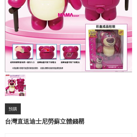
預購
台灣直送迪士尼勞蘇立體錢罌