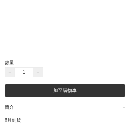
數量
−
+
加至購物車
簡介
−
6月到貨
