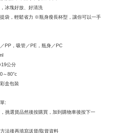
，冰塊好放、好清洗

提袋，輕鬆省力 ※瓶身瘦長杯型，讓你可以一手
／PP，吸管／PE，瓶身／PC

l

19公分

80°c

彩盒包裝

:

商舖，挑選貨品然後按購買，加到購物車後按下一
貨方法後再填寫送貨/取貨資料
