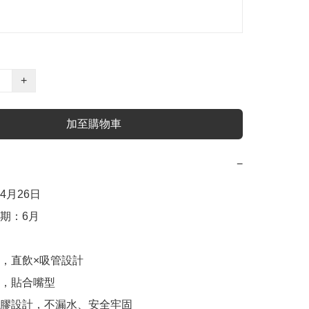
+
加至購物車
−
月26日

期：6月

，直飲×吸管設計

，貼合嘴型

膠設計，不漏水、安全牢固
