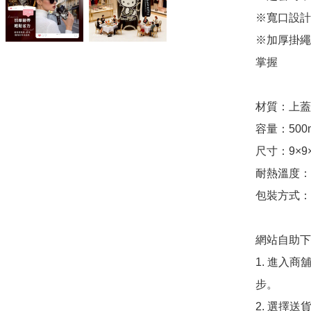
※寬口設計
※加厚掛繩
掌握

材質：上蓋
容量：500m
尺寸：9×9×
耐熱溫度：0～
包裝方式：
網站自助下單
1. 進入
步。

2. 選擇送