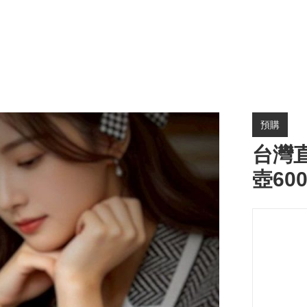
預購
台灣直
壺60