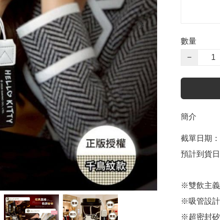
數量
−
簡介
截單日期：4
預計到貨日
※雙飲主義
※吸管設計
※超密封矽