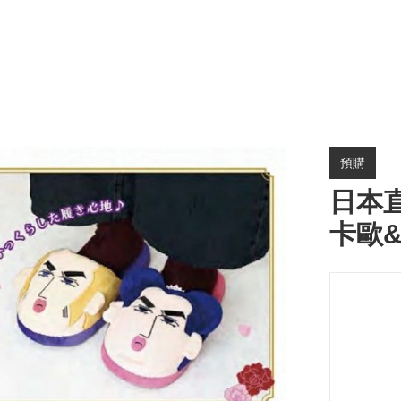
預購
日本
卡歐