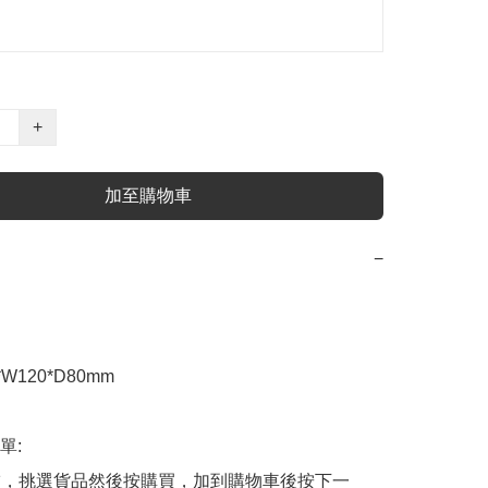
+
加至購物車
−
W120*D80mm

:

商舖，挑選貨品然後按購買，加到購物車後按下一