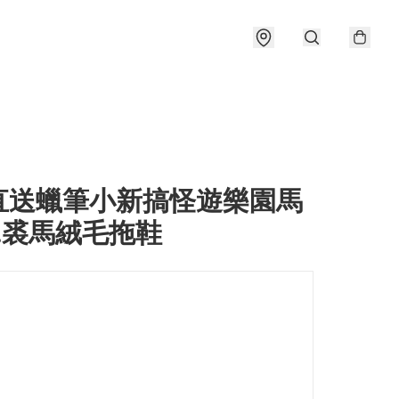
直送蠟筆小新搞怪遊樂園馬
&裘馬絨毛拖鞋