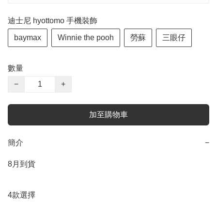
迪士尼 hyottomo 手機裝飾
baymax
Winnie the pooh
勞蘇
三眼仔
數量
−
+
加至購物車
簡介
−
8月到貨

4款選擇
