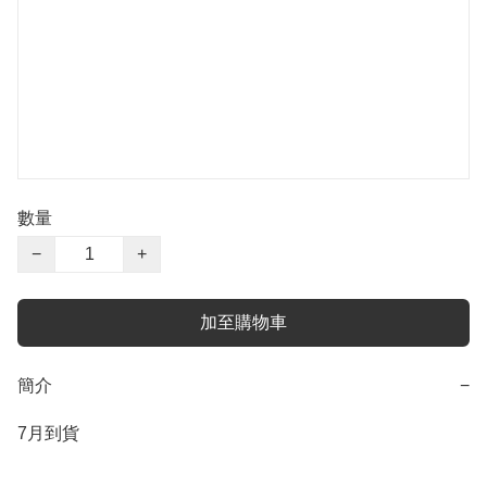
數量
−
+
加至購物車
簡介
−
7月到貨
