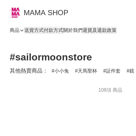
MAMA SHOP
商品
送貨方式
付款方式
關於我們
退貨及退款政策
#sailormoonstore
其他熱賣商品：
小小兔
天馬聖杯
証件套
鏡
108項 商品