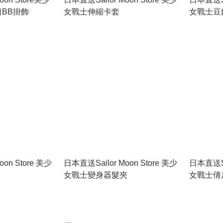
BB掛飾
女戰士伸縮卡套
女戰士豆
on Store 美少
日本直送Sailor Moon Store 美少
日本直送Sa
女戰士變身器髮夾
女戰士倩