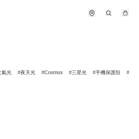
大氣光
夜天光
Cosmos
三星光
手機保護殻
金