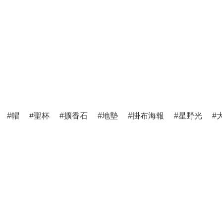
帽
聖杯
擴香石
地墊
掛布海報
星野光