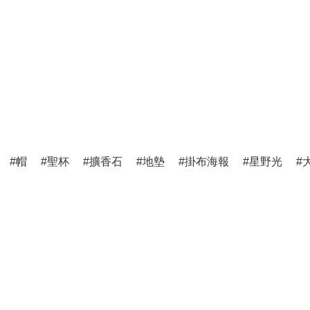
帽
聖杯
擴香石
地墊
掛布海報
星野光