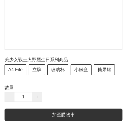
美少女戰士火野麗生日系列商品
A4 File
立牌
玻璃杯
小鐵盒
糖果罐
數量
−
+
加至購物車