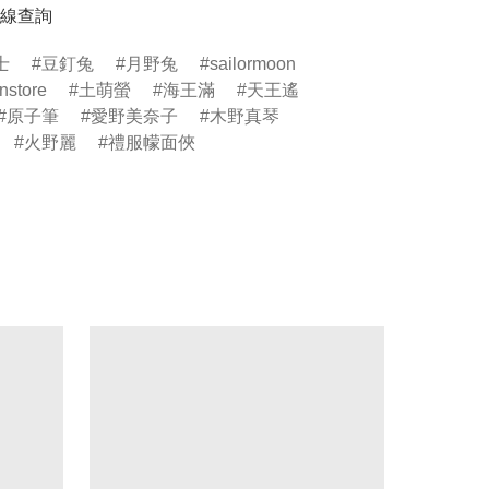
線查詢
士
豆釘兔
月野兔
sailormoon
nstore
土萌螢
海王滿
天王遙
原子筆
愛野美奈子
木野真琴
火野麗
禮服幪面俠