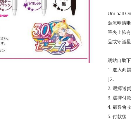
Uni-ba
寫流暢清晰
筆夾上飾有
品或守護星
網站自助下單
1. 進入
步。

2. 選擇送
3. 選擇
4. 顧客
5. 付款