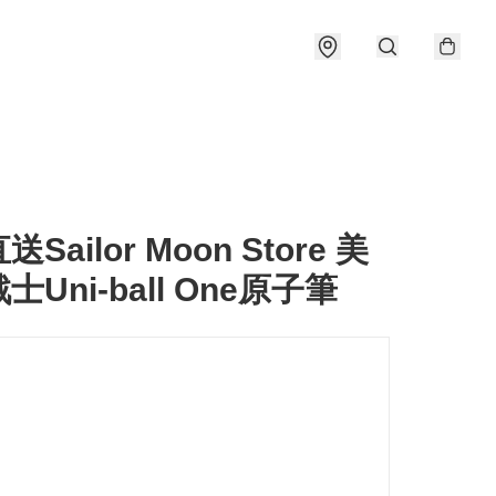
Sailor Moon Store 美
士Uni-ball One原子筆