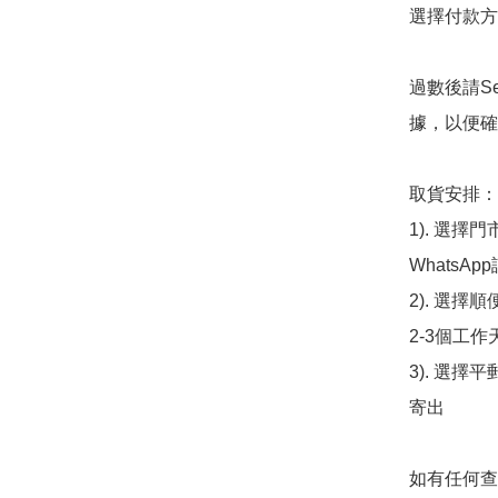
選擇付款方法
過數後請S
據，以便確
取貨安排：

1). 選
WhatsAp
2). 選擇
2-3個工作
3). 選擇
寄出

如有任何查