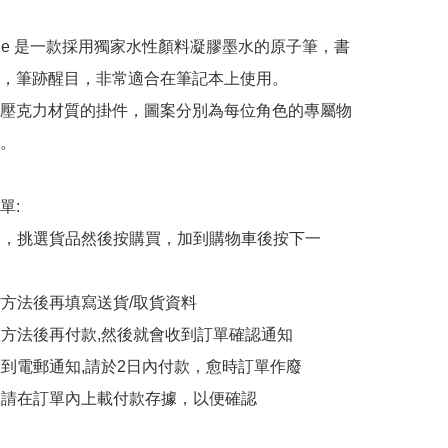
ll One 是一款採用獨家水性顏料凝膠墨水的原子筆，書
，筆跡醒目，非常適合在筆記本上使用。

壓克力材質的掛件，圖案分別為每位角色的專屬物
。

:

商舖，挑選貨品然後按購買，加到購物車後按下一
貨方法後再填寫送貨/取貨資料

付款方法後再付款,然後就會收到訂單確認通知

會收到電郵通知,請於2日內付款，愈時訂單作廢

後，請在訂單內上載付款存據，以便確認
