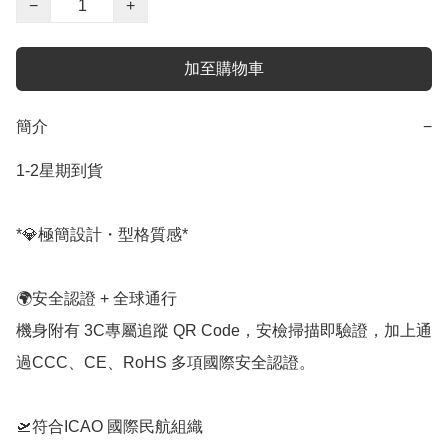
−
+
加至購物車
簡介
−
1-2星期到貨

*💎極簡設計・型格質感*

🌍安全認證 + 全球通行

機身附有 3C專屬追蹤 QR Code，安檢掃描即驗證，加上通
過CCC、CE、RoHS 多項國際安全認證。

🛫符合ICAO 國際民航組織
