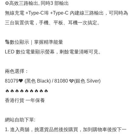
⚙️高效三路輸出, 同時3 部輸出

無線充電 +Type-C埠 +Type-C 內建線三路輸出，可同時為
三台裝置供電，手機、平板、耳機一次搞定。

🔢數位顯示｜掌握精準能量

LED 數位電量顯示螢幕，剩餘電量清晰可見。

兩色選擇：

81079🖤 (黑色 Black) / 81080 🩶(銀色 Silver)

🔥🔥🔥🔥🔥🔥🔥🔥🔥

香港行貨 一年保養

網站自助下單:

1. 進入商舖，挑選貨品然後按購買，加到購物車後按下一