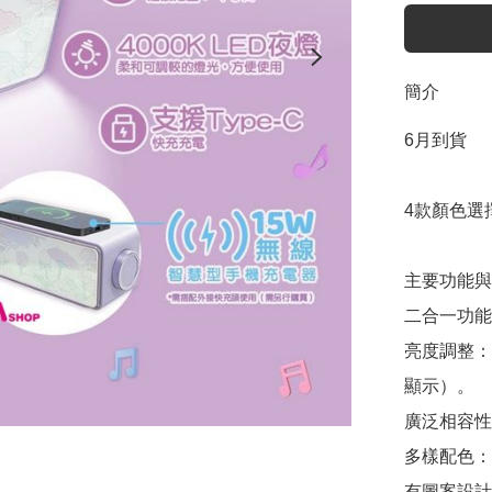
簡介
6月到貨

4款顏色選擇
主要功能與
二合一功能
亮度調整：
顯示）。

廣泛相容性：適
多樣配色：
有圖案設計