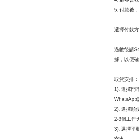
5. 付款
選擇付款方法
過數後請S
據，以便確
取貨安排：

1). 選
WhatsAp
2). 選擇
2-3個工作
3). 選擇
寄出
