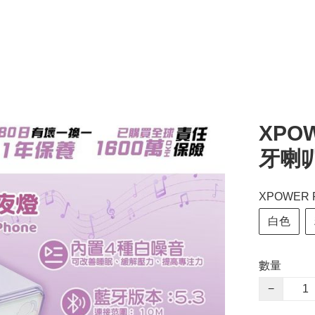
XPOW
牙喇
XPOWER
白色
數量
−