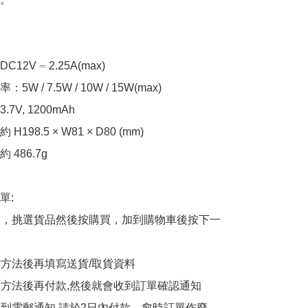
2V ⎓ 2.25A(max)

W / 7.5W / 10W / 15W(max)

V, 1200mAh

198.5 × W81 × D80 (mm)

486.7g

:

商舖，挑選貨品然後按購買，加到購物車後按下一
貨方法後再填寫送貨/取貨資料

付款方法後再付款,然後就會收到訂單確認通知

會收到電郵通知,請於2日內付款，愈時訂單作廢
