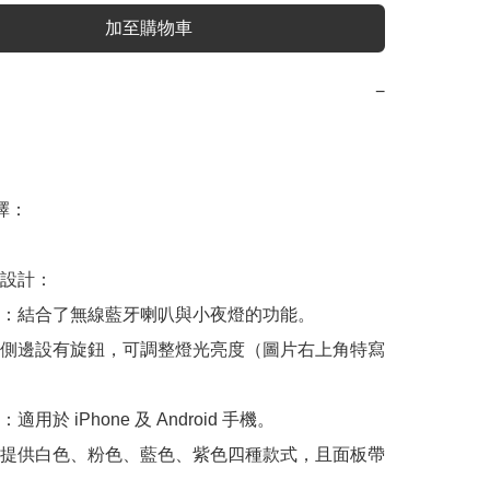
加至購物車
−
：

設計：

：結合了無線藍牙喇叭與小夜燈的功能。

側邊設有旋鈕，可調整燈光亮度（圖片右上角特寫
用於 iPhone 及 Android 手機。

提供白色、粉色、藍色、紫色四種款式，且面板帶
。
