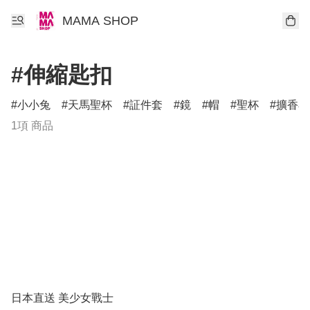
MAMA SHOP
#伸縮匙扣
小小兔
天馬聖杯
証件套
鏡
帽
聖杯
擴香石
1項 商品
日本直送 美少女戰士