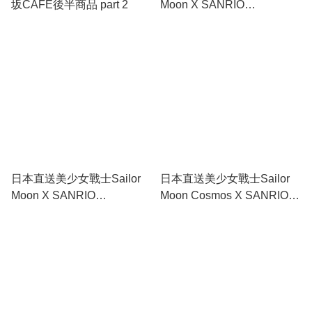
坂CAFE後半商品 part 2
Moon X SANRIO
CHARACTERS商品
日本直送美少女戰士Sailor
日本直送美少女戰士Sailor
Moon X SANRIO
Moon Cosmos X SANRIO
CHARACTERS商品 (竹筷
CHARACTERS 文具
子、耳機收納包、立牌匙扣)