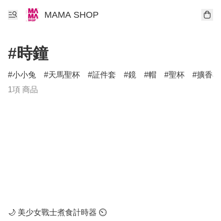
MAMA SHOP
#時鐘
小小兔
天馬聖杯
証件套
鏡
帽
聖杯
擴香石
1項 商品
🌙 美少女戰士煮食計時器 ⏲️