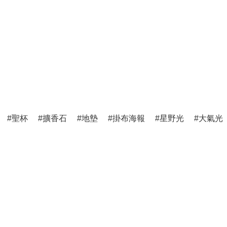
聖杯
擴香石
地墊
掛布海報
星野光
大氣光